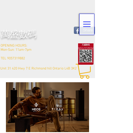
Share
​萬盛數碼
OPENING HOURS:
Mon-Sun: 11am-7pm
TEL
9057319882
Unit 31 420 Hwy 7 E Richmond hill Ontario L4B 3K2