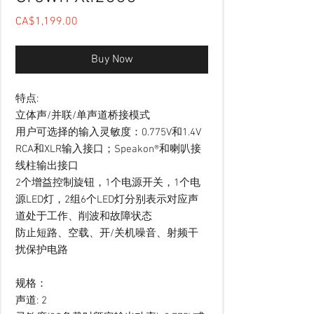
Price
CA$1,199.00
Buy Now
特点:
立体声/并联/单声道桥接模式
用户可选择的输入灵敏度：0.775V和1.4V
RCA和XLR输入接口；Speakon®和喇叭接
线柱输出接口
2个增益控制旋钮，1个电源开关，1个电
源LED灯，2组6个LED灯分别表示对应声
道处于工作、削波和故障状态
防止短路、空载、开/关机噪音、射频干
扰保护电路
规格：
声道: 2