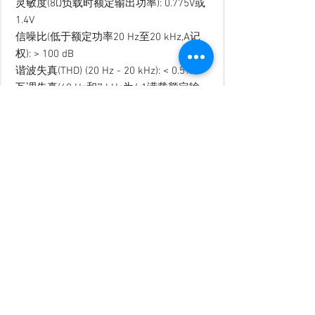
灵敏度(8Ω负载时额定输出功率): 0.775V或
1.4V
信噪比(低于额定功率20 Hz至20 kHz,A记
权): > 100 dB
谐波失真(THD) (20 Hz - 20 kHz): < 0.5%
互调失真(60 Hz和7 kHz为4:1满载额定输
出至–40 dB): = / < 0.35%
频率响应(1W,20 Hz - 20 kHz): 0 dB, -1 dB
串音(低于额定功率): 1 kHz: –75 dB
20 kHz: –59 dB
阻尼系数(10Hz至400Hz,8Ω负载): > 200
AC电压频率设置(± 10%): 120VAC 60Hz
220VAC 50/60Hz
230-240VAC
50/60Hz